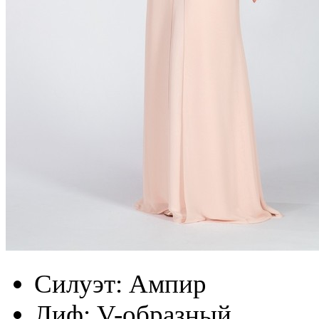
Силуэт:
Ампир
Лиф:
V-образный