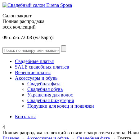
Салон закрыт
Полная распродажа
всех коллекций
095-556-72-08 (watsapp)і
Свадебные платья
SALE cвадебных платьев
Вечерние платья
Аксессуары и обувь
Свадебная фата
Свадебная обувь
Украшения для волос
Свадебная бижутерия
Подушки для колец и подвязки
Контакты
4
Полная рапродажа коллекций в связи с закрытием салона. Налич
Главная
→
Аксессуары и обувь
→
Свадебная фата
→ Гретта