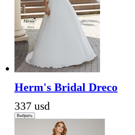
Herm's Bridal Dreco
337
usd