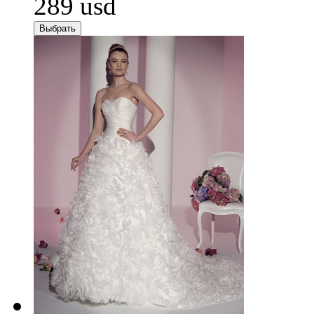
289
usd