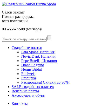
Салон закрыт
Полная распродажа
всех коллекций
095-556-72-08 (watsapp)і
Свадебные платья
Fara Sposa, Испания
Novia D'art, Испания
Pepe Botella, Испания
Diane Legrand
Herms Bridal
Edelweis
Pronuptia
Распродажа! Скидки до 80%!
SALE cвадебных платьев
Вечерние платья
Аксессуары и обувь
Контакты